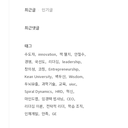
최근글
인기글
최근댓글
태그
수도자
innovation
잭 웰치
안철수
경영
국선도
리더십
leadership
창의성
코칭
Entrepreneurship
Kean University
백두산
Wisdom
두뇌유출
과학기술
교육
uiuc
Spiral Dynamics
HRD
혁신
마인드맵
임경택 법사님
CEO
리더십 이론
전략적 리더
학습 조직
인재개발
만족
GE