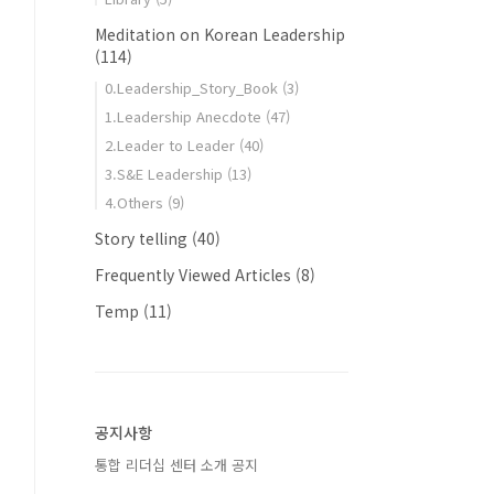
Meditation on Korean Leadership
(114)
0.Leadership_Story_Book
(3)
1.Leadership Anecdote
(47)
2.Leader to Leader
(40)
3.S&E Leadership
(13)
4.Others
(9)
Story telling
(40)
Frequently Viewed Articles
(8)
Temp
(11)
공지사항
통합 리더십 센터 소개 공지