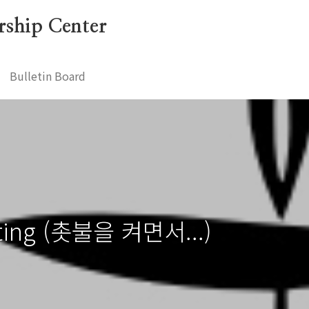
ership Center
Bulletin Board
hting (촛불을 켜면서...)