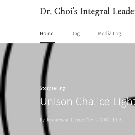
본문 바로가기
Dr. Choi's Integral Lead
Home
Tag
Media Log
Story telling
Unison Chalice Lig
by Jeonghwan (Jerry) Choi
2008. 10. 6.