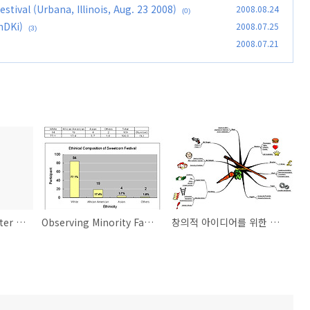
stival (Urbana, Illinois, Aug. 23 2008)
2008.08.24
(0)
DKi)
2008.07.25
(3)
2008.07.21
Breathe in the center of the U.S. (미국의 중심에서 숨쉬다)
Observing Minority Families at Sweetcorn Festival (Urbana, Illinois, Aug. 23 2008)
창의적 아이디어를 위한 마인드맵 소프트웨어 (ManDKi)