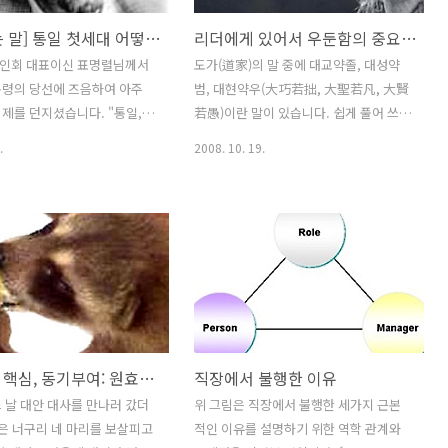
[들어가는 말] 통일 첫세대 어떻게 기를 것인가?
리더에게 있어서 우둔함의 중요성 (Leadership from Stupidity)
인회 대표이신 표명렬님께서
도가(道家)의 말 중에 대교약졸, 대성약
통령의 당선에 즈음하여 아주
범, 대현약우(大巧若拙, 大聖若凡, 大賢
제를 던지셨습니다. "통일, 갑
若愚)이란 말이 있습니다. 쉽게 풀어 쓰자
럼 올지 모른다" (참조:
면, 기교가 극에 달하면 졸박하다, 큰 성인
.
2008. 10. 19.
w.dailyseop.com/section/article_view.aspx?
은 평범해 보인다, 크게 현명한 사람은 어
2479) 그렇습니다. 예상치도 못
리석게 보인다는 것입니다. (Source:
 전혀 준비없는 우리에게 통
http://www.knoum.com/kboard/view.php
는 커다란 난제가 "툭" 하고
id=newsterm&no=210) 최근 과학기술
 모르겠습니다. 예전에 일부
인연합 (Scieng.org)에서 과학기술인 출
것도 동독 지역이었던 라이프
신 리더가 필요하냐 아니냐 하는 논쟁이
 전세계에서 가장 오래된
있었습니다.
School 인
(http://www.scieng.net/zero/view.php?
ochschule Leipzig 라는 곳에
id=now&no=14892) 제 주장은 많은 과
리더십의 핵심, 동기부여: 원효대사 이야기
직장에서 불행한 이유
를 공부했었는데, 통일 후 약 10
학기술인 출신이 다양한 분야에 여러형태
후 구 동독지역이 어떻게 변화
의 실질적 리더가 되어야 하며 그 이유로
 날 대안 대사를 만나러 갔더
위 그림은 직장에서 불행한 세가지 근본
식으로 사람들이 삶을 살아가
두가지 논거를 제시 하였습니다. 첫째는,
잃은 너구리 네 마리를 보살피고
적인 이유를 설명하기 위한 역학 관계와