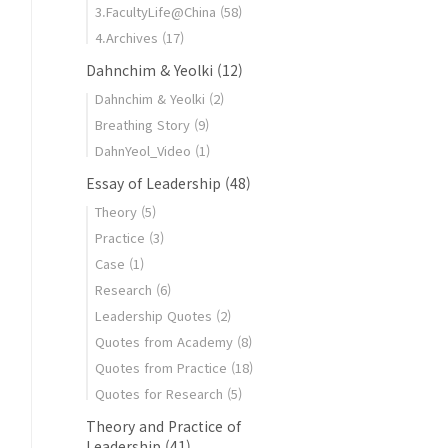
3.FacultyLife@China
(58)
r_development_f/unhappy_at_work_f.html
4.Archives
(17)
Dahnchim & Yeolki
(12)
Dahnchim & Yeolki
(2)
Breathing Story
(9)
DahnYeol_Video
(1)
Essay of Leadership
(48)
Theory
(5)
Practice
(3)
Case
(1)
Research
(6)
Leadership Quotes
(2)
Quotes from Academy
(8)
Quotes from Practice
(18)
Quotes for Research
(5)
Theory and Practice of
Leadership
(41)