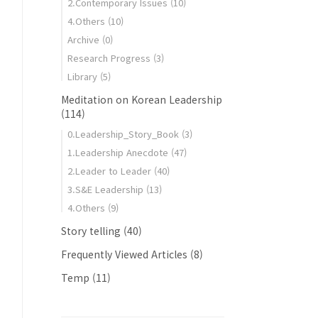
2.Contemporary Issues
(10)
4.Others
(10)
Archive
(0)
Research Progress
(3)
Library
(5)
Meditation on Korean Leadership
(114)
0.Leadership_Story_Book
(3)
1.Leadership Anecdote
(47)
2.Leader to Leader
(40)
3.S&E Leadership
(13)
4.Others
(9)
Story telling
(40)
Frequently Viewed Articles
(8)
Temp
(11)