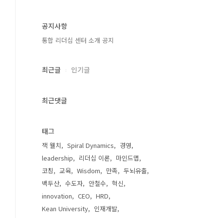
공지사항
통합 리더십 센터 소개 공지
최근글
인기글
최근댓글
태그
잭 웰치
Spiral Dynamics
경영
leadership
리더십 이론
마인드맵
코칭
교육
Wisdom
만족
두뇌유출
백두산
수도자
안철수
혁신
innovation
CEO
HRD
Kean University
인재개발