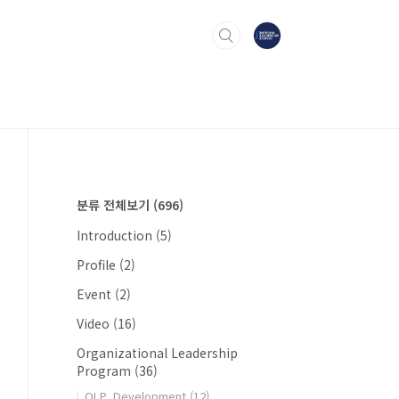
분류 전체보기
(696)
Introduction
(5)
Profile
(2)
Event
(2)
Video
(16)
Organizational Leadership
Program
(36)
OLP_Development
(12)