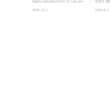
며, 특히나 
Higher Education Prof. Dr. Lim, Doo-
있었다. 대
Hun, Adult & Higher Education at
얻어 올 테
2008. 10. 1.
2008. 8. 2.
University of Oklahoma. Date: Sept.
살펴 달라며
26 2008 Time: 04:00 PM ~ 04:40 PM
사이에 새끼
Place: Teleconference (Office of Dr.
았다. 원효
Lim) Background On fall 2008
엾어 극락
semester, the class of HRE 580
었다. 그 
Disciplined Inquiry in Human
효에게 무엇
Resource Education (lectured by Dr.
영혼이라도
Andrea Elligner) requires an in..
다” 그러자
했다. “이
듣겠습니까?
알아듣는 경
사는 얼른 
다. “이것
타경입니다.”