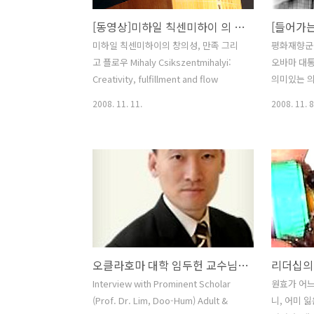
[동영상]미하일 칙센미하이 의 창의성, 만족 그리고 플로우
미하일 칙센미하이의 창의성, 만족 그리
평화재향군
고 플로우 Mihaly Csikszentmihalyi:
오바마 대
Creativity, fulfillment and flow
의미있는 의
자기 도둑처
2008. 11. 11.
2008. 11. 8
http://ww
at_id=9
하게 갑자기
일이라고 하
곧 던져질지
러 독일 그
치히에 있는
Business 
Handelsh
오클라호마 대학 임두헌 교수님과의 인터뷰 (Interview with Prof. Dr. Lim at University of Oklahoma)
가서 MBA
년이 지난 
Interview with Prominent Scholar
원효가 어느
하고 어떤 
(Prof. Dr. Lim, Doo-Hum) Adult &
니, 어미 