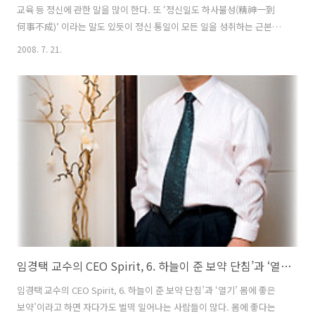
교육 등 정신에 관한 말을 많이 한다. 또 ‘정신일도 하사불성(精神一到
何事不成)’ 이라는 말도 있듯이 정신 통일이 모든 일을 성취하는 근본이
고 기초로 알고 있다. 그러나 일반적으로 정신 통일을 단순히 의식의 집
2008. 7. 21.
중 정도로 이해하지 않나 생각된다. 원래 정(精)은 육체의 근원을, 신(神)
은 마음의 근원을 말한다. 즉 정신 통일이란 육체와 마음의 조화적인 통
일을 말하는데 심신일여(心身一如)나 심신통일(心身統一)과 같은 의미
다. 그러면 육체와 마음을 어떻게 통일시키는가? 육체의 근원인 정기가
모인 곳 즉 단전에 마음이 집중되어 융합될 때 이루어진다. 이의 객관적
인 증거가 열기이다. 정기가 아무리 충만해도 마음이 합해지지 않으면..
임경택 교수의 CEO Spirit, 6. 하늘이 준 보약 단침’과 ‘열기’
임경택 교수의 CEO Spirit, 6. 하늘이 준 보약 단침’과 ‘열기’ 몸에 좋은
보약’이라고 하면 자다가도 벌떡 일어나는 사람들이 많다. 몸에 좋다는