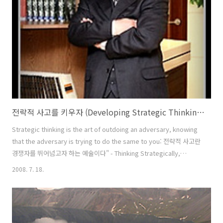
무 뜨겁거나 차가우면 둘 사이의 관계는 깨지기 쉽다. 부모 자식 간이나,
자기 자신에 대한 것도 역시 그러하다. 우리는 먼저 자신에 대한 무한한
애정을 가져야 한다. 회의와 갈등, 불안과 초조, 자학과 열등감,..
전략적 사고를 키우자 (Developing Strategic Thinking)...!
Strategic thinking is the art of outdoing an adversary, knowing
that the adversary is trying to do the same to you: 전략적 사고란
경쟁자를 뛰어넘고자 하는 예술이다" - Thinking Strategically,
Avinash K. Dixit & Barry J. Nalebuff 전략이 무엇일까요? 수없이 많은
2008. 7. 18.
학자와 컨설턴트, Practitioner들이 자신만의 정의를 해왔습니다만, 대
체로 네가지 정도의 경영 전략에 대한 정의가 통용되고 있는 것 같습니
다. 1. 기본적인 목표를 달성하기 위한 종합적인 활동계획 (Glueck,
1980) 2. 경쟁우위를 구축하고 구체적인 경쟁방식을 선택하는 의사결정