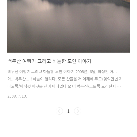
(porter, ..
백두산 여행기 그리고 하늘함 도인 이야기
백두산 여행기 그리고 하늘함 도인 이야기 2008년, 6월, 최정환 아...
아...백두산...!! 하늘이 열리다. 모든 산들을 저 아래에 두고/몇억만년 지
나도록/아직껏 이것은 산이 아니었다 오 너 백두산/그토록 오래된 나날
이건만/새로이/네 열여섯봉우리 펼쳐라/장군봉 망천후 사이/성난 노루
2008. 7. 13.
막이 비버처럼/가까스로 날라가버릴 몸뚱어리 버티고 선/내 불쌍한 발밑
조차/보이지 않아 캄캄하지만/수많은 어제였던 오늘이었고/내일이어야
1
할 오늘이었다/활짝 펼쳐라 여기 억만년 세월의 가슴 있다면/그 가슴 삼
아/열여섯봉우리/네 이름을 부른다열여섯봉우리/스물여섯봉우리에 걸
어/이 나라 시원 속에서/다시 태어나는/너를 부른다목 놓아/너를 부른