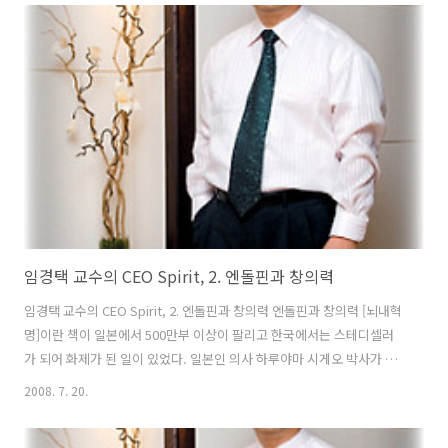
흡 수련을 통해 이같은 배짱과 배포를 기르는 경우가 많았다. 올바른 단
전호흡을 했을 때 사람은 기운을 얻고, 그 기운이 단전을 중심으로 하복
부에 꽉 찼을 때 힘을 느끼게 된다. 우리말로 하면 그것이 바로 ‘뱃심, 뒷
심, 허릿심’으로 나타난다. 뱃심은 앞으로 치고 나가는 힘이다. 수련을 해
보면 가장 먼저 단전자리가 잡히고 바로 뱃심이 든..
임경택 교수의 CEO Spirit, 2. 엔돌핀과 창의력
임경택 교수의 CEO Spirit, 2. 엔돌핀과 창의력 엔돌핀과 창의력 [뇌내혁
명]이란 책이 일본에서 500만부 이상이 팔리고 한국에서는 스테디셀러
가 되어 화제가 된 일이 있었다. 일본인 의사 하루야마 시게오 박사가 쓴
것으로 ‘뇌 분비 호르몬이 인생을 바꾸어놓을 수 있다’는 내용의 책이다.
2008. 7. 20.
이 책의 요점을 정리해보면 몸이 좋지 않은 상태가 되면 몸 안에 그것을
극복하는 데 도움이 되는 호르몬이 생겨난다. 하지만 이렇게 도움이 되는