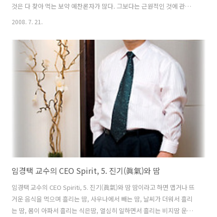
것은 다 찾아 먹는 보약 예찬론자가 많다. 그보다는 근원적인 것에 관심
을 가져야 한다. 필자는 여기서 ‘단침과 열기 보약 이야기’를 하고자 한
2008. 7. 21.
다. 호흡을 통해 나타나는 단침과 열기는 하늘이 준 보약이다. 하늘이 준
보약이니 보약 중의 보약인 셈이다. 몸 안에서 스스로 정화하는 자정 능
력과 치유력, 면역력과 복원력의 가장 핵심적인 원리는 ‘단침과 열기’이
기 때문이다. 그러면 단침은 무엇인가? 건강한 사람을 보면 활기(活氣)가
있고 활력(活力)이 넘쳐 보인다고 말한다. 활(活)이란 혀(舌)에 침(水)이
고이는 것을 뜻하고 엔도르핀의 근원적인 옹달샘인 것이..
임경택 교수의 CEO Spirit, 5. 진기(眞氣)와 땀
임경택 교수의 CEO Spiriti, 5. 진기(眞氣)와 땀 땀이라고 하면 맵거나 뜨
거운 음식을 먹으며 흘리는 땀, 사우나에서 빼는 땀, 날씨가 더워서 흘리
는 땀, 몸이 아파서 흘리는 식은땀, 열심히 일하면서 흘리는 비지땀 운동