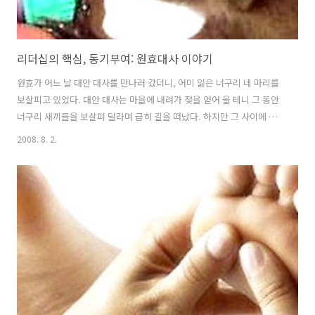
리더십의 핵심, 동기부여: 원효대사 이야기
원효가 어느 날 대안 대사를 만나러 갔더니, 어미 잃은 너구리 네 마리를
보살피고 있었다. 대안 대사는 마을에 내려가 젖을 얻어 올 테니 그 동안
너구리 새끼들을 보살펴 달라며 급히 길을 떠났다. 하지만 그 사이에 새
끼 한 마리가 그만 굶어 죽고 말았다. 원효는 굶어 죽은 너구리가 너무 가
2008. 8. 2.
엾어 극락왕생하라고 아미타경을 읽어 주었다. 그 때 황급히 돌아온 대안
대사가 원효에게 무엇을 하느냐고 물었다. “이 놈의 영혼이라도 왕생하
라고 경을 읽는 중입니다” 그러자 대안 대사가 헛웃음을 치며 말했다.
“이미 죽은 너구리가 그 경을 알아듣겠습니까?” “큰스님, 그러면 너구리
가 알아듣는 경이 따로 있습니까?” 대안 대사는 얼른 너구리에게 젖을 먹
이며 말했다. “이것이 바로 너구리가 알아듣는 아미타경입니다.” 원효 ..