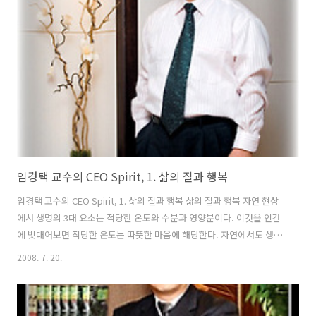
호르몬도 과다하게 분비되면 그것이 또 몸에 해를 끼친다. 그래서 몸의
기능에 좋은 호르몬이라도 스스로 과다 분비를 제어한다는 내용이다. 그
런데 우리 몸에서 많으면 많을수록 좋고, 유일하게 과다 분비가 되어도
이를 제어하지 않는 호르몬이 딱 한 가지 있다. 그것은 β엔돌핀이다..
임경택 교수의 CEO Spirit, 1. 삶의 질과 행복
임경택 교수의 CEO Spirit, 1. 삶의 질과 행복 삶의 질과 행복 자연 현상
에서 생명의 3대 요소는 적당한 온도와 수분과 영양분이다. 이것을 인간
에 빗대어보면 적당한 온도는 따뜻한 마음에 해당한다. 자연에서도 생명
이 깃들인 알곡 등은 스스로 따스함을 머금고 있다 그것은 열에 데워도
2008. 7. 20.
죽고 냉해를 입어도 죽는다. 사람도 마찬가지다. 자신과 모든 사람을 살
리는 것은 따뜻한 마음이다. 흔히 말하는 사랑과 자비와 인(仁)의 속성은
본래 따스함을 머금고 있다. 남녀 간이나 친구 간에도 애정과 우정이 너