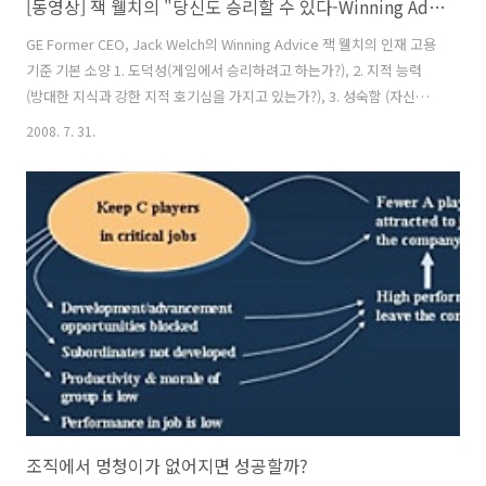
[동영상] 잭 웰치의 "당신도 승리할 수 있다-Winning Advice"
GE Former CEO, Jack Welch의 Winning Advice 잭 웰치의 인재 고용
기준 기본 소양 1. 도덕성(게임에서 승리하려고 하는가?), 2. 지적 능력
(방대한 지식과 강한 지적 호기심을 가지고 있는가?), 3. 성숙함 (자신의
감정을 조절할 줄 아는가?) 리더십 능력 (4E) 1. Energy·적극적인 에너지
2008. 7. 31.
2. Energize·활기를 불어넣는 능력 3. Edge·결단력, 4. Execute·실행력
태도 (1P) Passion·열정) “ 당신도 승리할 수 있다!” 이 책은 ‘잭 웰치
(Jack Welch, 본명: John Frances Welch Jr)’가 미국 GE(General
Electronics) 그룹 회장에서 은퇴한 후, 자신의 성장기와 회사에서의 경
험을 담은 책으로, 자신..
조직에서 멍청이가 없어지면 성공할까?