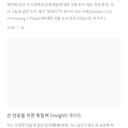
예전에 GE의 인사정책과 인재개발에 대한 것을 토의 하는 과정 중에, 위
의 그림과 같은 조직 내의 "멍청이"의 보이지 않는 비용 (Hidden Cost
of Keeping C Player)에 대한 것을 논의 하게 되었는데, 여기서 C
player는 GE의 Organization Vitality Chart상에서 A, B, C등급의 종업
2008. 7. 30.
원 중 가장 Performance가 낮은 C 등급의 사람을 말하는 것입니다. 일
명 멍청이라고도 할수 있겠죠. 먼저 "멍청이의 보이지 않는 비용"이란
성과가 낮은 사람들을 계속 조직안에 두었을 때 치뤄야 하는 값비싼 대가
입니다. 이러한 비용은 1. 지속적 발전 기회의 상실 2. 부하 직원들의
성장을 저해 3. 조직의 생산성과 도덕성의 저해 4. 성과..
큰 성공을 위한 통찰력 (Insight) 가이드
어느 조용한 마을에 살던 현자(賢者)에게, 어느날인가 평소에 궁금해 하