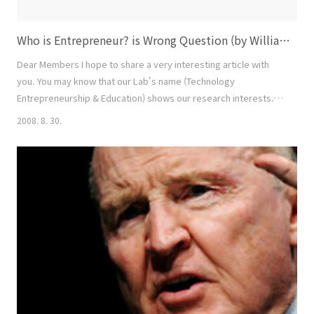
Who is Entrepreneur? is Wrong Question (by William Gartner)
Dear Members I hope to share a very interesting article with
you. You may know that our Lab's name (Technology
Entrepreneurship & Education) shows our research interests. In
my humble opinion, we may understand what is technology and
2008. 8. 30.
what is education. But how about entrepreneur? As Dr. Gartenr
(Clemson Univ. ) pointed out, there is no generic definition of
the entrepreneur. After reviewing a lo..