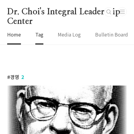
본문 바로가기
Dr. Choi's Integral Leadership
Center
Home
Tag
Media Log
Bulletin Board
경영
2