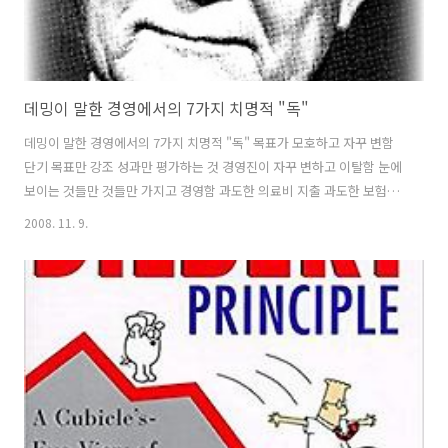
데밍이 말한 경영에서의 7가지 치명적 "독"
데밍이 말한 경영에서의 7가지 치명적 "독" 목표가 모호하고 자꾸 변함
단기 목표만 강조 성과만 평가하는 것 경영진이 자꾸 변하고 이탈함 눈에
보이는 것들만 것들만 가지고 경영함 과도한 의료비 지출 과도한 보험과
법정분쟁비용 The Seven Deadly Diseases (also known as the
2008. 11. 9.
"Seven Wastes"): Lack of constancy of purpose. Emphasis on
short-term profits. Evaluation by performance, merit rating, or
annual review of performance. Mobility of management.
Running a company on visible figures alone. Excess..