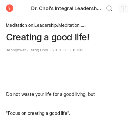
검색하기
Dr. Choi's Integral Leadership Center
티스토리
Meditation on Leadership/Meditation on Leadership
Creating a good life!
Jeonghwan (Jerry) Choi
2013. 11. 11. 00:03
Do not waste your life for a good living, but
"Focus on creating a good life".