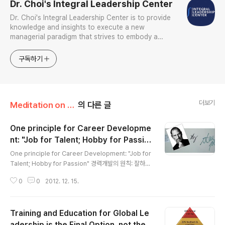
Dr. Choi's Integral Leadership Center
Dr. Choi's Integral Leadership Center is to provide
knowledge and insights to execute a new
managerial paradigm that strives to embody a
holistic and integrative approach to create and
sustain tangible and intangible economic, social,
구독하기
psychological, and s
더보기
Meditation on Leadership/Meditation on Leadership
의 다른 글
One principle for Career Developme
nt: "Job for Talent; Hobby for Passio
글 내용
n" (잘하는 건 직업으로, 좋아하는 건 취미로)!
One principle for Career Development: "Job for
Talent; Hobby for Passion" 경력개발의 원칙: 잘하는
건 직업으로, 좋아하는 건 취미로. 비록 어떤 일을 좋아하진
0
0
2012. 12. 15.
않아도 직업이나 일을 잘 하기만 한다면, 그것을 바로 당신
의 "직업"으로 삼는 것이 바람직하다. 한편, 어떤 일을 미치
도록 좋아한다면 평생에 걸쳐 그 일을 취미활동으로 삼는
Training and Education for Global Le
것이 바람직하다. 필자의 경험상 어떤 일을 미치게 좋아했
던 사람일 수록 그 일을 직업으로 삼았을 때 너무 짧은 시간
adership is the Final Option, not the F