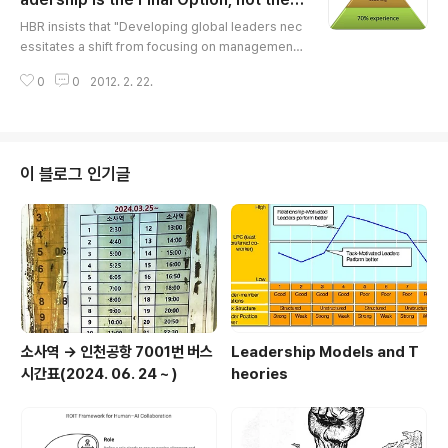
글 내용
너무 많은 에너지를 쏱아부어 결국은 곧 열정이 식게되고
irst Option!
HBR insists that "Developing global leaders nec
(Burnout 신드롬) 그 직업을 떠나는 경우를 많이 보아왔
essitates a shift from focusing on management
다. 또한, 많은 경우 어떤 직업에서 재능이 없어 일을 제대
skills to helping leaders be effective in different
로 해내지 못한채 하루하루 지..
0
0
2012. 2. 22.
cultures by increasing their self-awareness, em
otional intelligence, and resilience." A New Era f
or Global Leadership Developmenthttp://blogs.
hbr.org/hbsfaculty/2012/02/a-new-era-for-glo
bal-leadershi.html Source: http://forteconsultin
이 블로그 인기글
g.wordpress.com/201..
소사역 -> 인천공항 7001번 버스
Leadership Models and T
시간표(2024. 06. 24 ~ )
heories