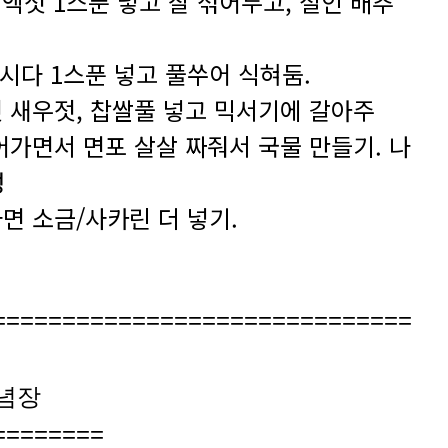
, 액젓 1스푼 넣고 잘 섞어두고, 절인 배추
 다시다 1스푼 넣고 풀쑤어 식혀둠.
 액젓 새우젓, 찹쌀풀 넣고 믹서기에 갈아주
넣어가면서 면포 살살 짜줘서 국물 만들기. 나
성
라면 소금/사카린 더 넣기.
==============================
양념장
========