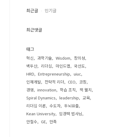
최근글
인기글
최근댓글
태그
혁신
과학기술
Wisdom
창의성
백두산
리더십
마인드맵
국선도
HRD
Entrepreneurship
uiuc
인재개발
전략적 리더
CEO
코칭
경영
innovation
학습 조직
잭 웰치
Spiral Dynamics
leadership
교육
리더십 이론
수도자
두뇌유출
Kean University
임경택 법사님
안철수
GE
만족