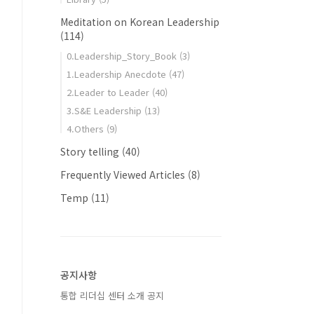
Meditation on Korean Leadership
(114)
0.Leadership_Story_Book
(3)
1.Leadership Anecdote
(47)
2.Leader to Leader
(40)
3.S&E Leadership
(13)
4.Others
(9)
Story telling
(40)
Frequently Viewed Articles
(8)
Temp
(11)
공지사항
통합 리더십 센터 소개 공지