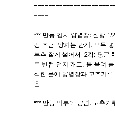
======================
====
*** 만능 김치 양념장: 설탕 1/2
강 조금; 양파는 반개: 모두 
부추 잘게 썰어서 2컵; 당근 채
루 반컵 먼저 개고, 불 올려 풀
식힌 풀에 양념장과 고추가루 
음;
*** 만능 떡볶이 양념: 고추가루 