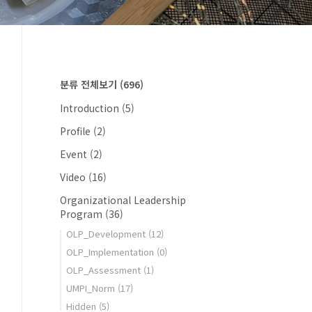
분류 전체보기
(696)
Introduction
(5)
Profile
(2)
Event
(2)
Video
(16)
Organizational Leadership
Program
(36)
OLP_Development
(12)
OLP_Implementation
(0)
OLP_Assessment
(1)
UMPI_Norm
(17)
Hidden
(5)