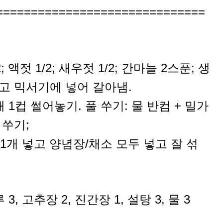
==============================
; 액젓 1/2; 새우젓 1/2; 간마늘 2스푼; 생
넣고 믹서기에 넣어 갈아냄.
 1컵 썰어놓기. 풀 쑤기: 물 반컴 + 밀가
 쑤기;
1개 넣고 양념장/채소 모두 넣고 잘 섞
3, 고추장 2, 진간장 1, 설탕 3, 물 3