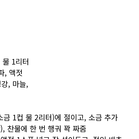
 물 1리터
 파, 액젓
생강, 마늘,
소금 1컵 물 2리터)에 절이고, 소금 추가
), 찬물에 한 번 행궈 꽉 짜줌