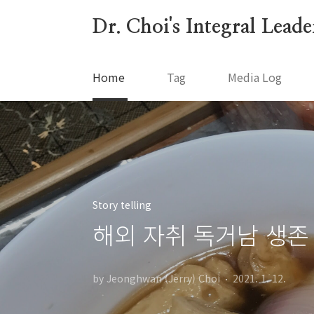
본문 바로가기
Dr. Choi's Integral Lead
Home
Tag
Media Log
Story telling
해외 자취 독거남 생존
by Jeonghwan (Jerry) Choi
2021. 1. 12.