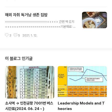
9. 23: Certificate of Appreciation : Symposium o
n Sustainability in Higher Education: The Relatio
nship between Sustainble Development and Uni
해외 자취 독거남 생존 집밥
verisites, organized by President's Sustainabilit
글 내용
y Task Force of Kean University (New Jersrey),
=====================+++++ 간편 백 김치
WKU Education Development Fou..
++++++=====================기본재료: 배
추 2, 굵은소금 2컵, 물 1리터속재료: 당근 1/2, 채썬 무 1/
3
5
2021. 1. 12.
2, 파, 액젓육수재료: 사과, 양파, 간마늘, 생강, 마늘, 풀: 전
분 1수저1. 반으로 가른 배추를 소금물 (소금 1컵 물 2리터)
에 절이고, 소금 추가로 줄기에 뿌려 절인 후(3~4시간), 찬
물에 한 번 행궈 꽉 짜줌2. 채썬 무, 당근,쪽파 준비하고, 액
젓 1스푼 넣고 잘 섞어두고, 절인 배추에 속재료 넣어주기
이 블로그 인기글
3. 전분가루 1스푼에, 물 4컵, 다시다 1스푼 넣고 풀쑤어 식
혀둠. 4. 사과, 양파, (배즙), 마늘, 액젓 새우젓, 찹쌀풀 넣고
믹서기에 갈아주고, 면포에 담고, 4리터의 물 넣어가면서
면포 ..
소사역 -> 인천공항 7001번 버스
Leadership Models and T
시간표(2024. 06. 24 ~ )
heories