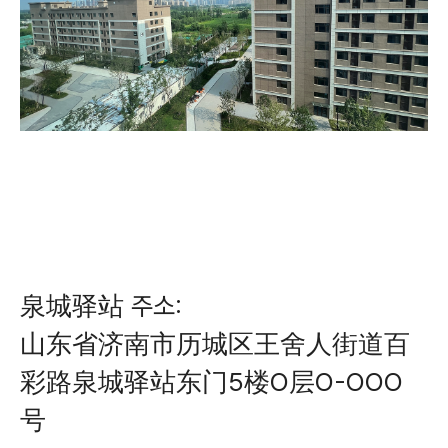
泉城驿站 주소:
山东省济南市历城区王舍人街道百
彩路泉城驿站东门5楼O层O-OOO
号