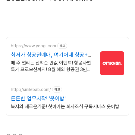
https://www.yeogi.com
광고
최저가 항공권예매, 여기어때 항공+숙
소 묶음 할인 혜택
매 주 열리는 선착순 반값 이벤트! 항공사별
특가 프로모션까지! 8월 해외 항공권 3만원
즉시 할인! 놓치지 말고 미리 여행 준비하세
요!
http://smilebab.com/
광고
든든한 업무시작! '웃어밥'
복지의 새로운기준! 찾아가는 회사조식 구독서비스 웃어밥
(새창열림)