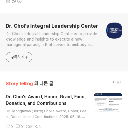
로그 정보
Dr. Choi's Integral Leadership Center
Dr. Choi's Integral Leadership Center is to provide
knowledge and insights to execute a new
managerial paradigm that strives to embody a
holistic and integrative approach to create and
sustain tangible and intangible economic, social,
구독하기
psychological, and s
더보기
Story telling
의 다른 글
Dr. Choi's Award, Honor, Grant, Fund,
Donation, and Contributions
글 내용
Dr. Jeonghwan (Jerry) Choi's Award, Honor, Gra
nt, Donation, and Contributions! 2025. 05. 18: 더
불어 민주당 재외 국민위원회, 특보단, 해외특보 2023. 0
0
0
2021. 9. 1.