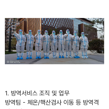
1. 방역서비스 조직 및 업무
방역팀 - 체온/핵산검사 이동 등 방역격