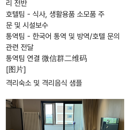
리 전반
호텔팀 - 식사, 생활용품 소모품 주
문 및 시설보수
통역팀 - 한국어 통역 및 방역/호텔 문의
관련 전달
통역팀 연결 微信群二维码
[图片]
격리숙소 및 격리음식 샘플